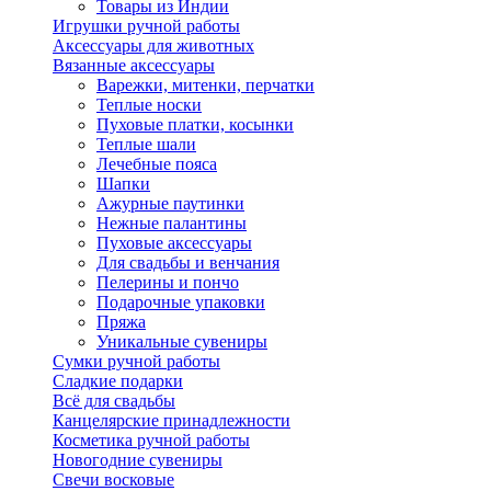
Товары из Индии
Игрушки ручной работы
Аксессуары для животных
Вязанные аксессуары
Варежки, митенки, перчатки
Теплые носки
Пуховые платки, косынки
Теплые шали
Лечебные пояса
Шапки
Ажурные паутинки
Нежные палантины
Пуховые аксессуары
Для свадьбы и венчания
Пелерины и пончо
Подарочные упаковки
Пряжа
Уникальные сувениры
Сумки ручной работы
Сладкие подарки
Всё для свадьбы
Канцелярские принадлежности
Косметика ручной работы
Новогодние сувениры
Свечи восковые