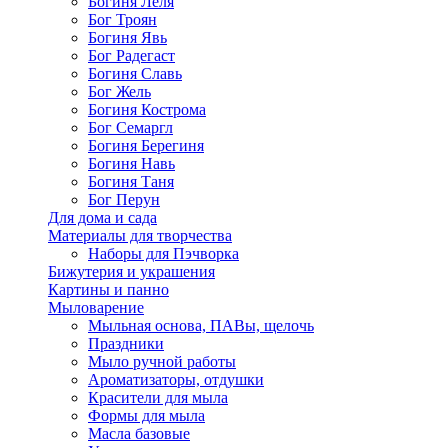
Богиня Леля
Бог Троян
Богиня Явь
Бог Радегаст
Богиня Славь
Бог Жель
Богиня Кострома
Бог Семаргл
Богиня Берегиня
Богиня Навь
Богиня Таня
Бог Перун
Для дома и сада
Материалы для творчества
Наборы для Пэчворка
Бижутерия и украшения
Картины и панно
Мыловарение
Мыльная основа, ПАВы, щелочь
Праздники
Мыло ручной работы
Ароматизаторы, отдушки
Красители для мыла
Формы для мыла
Масла базовые