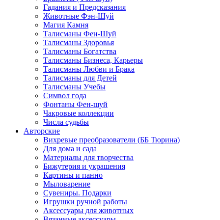
Гадания и Предсказания
Животные Фэн-Шуй
Магия Камня
Талисманы Фен-Шуй
Талисманы Здоровья
Талисманы Богатства
Талисманы Бизнеса, Карьеры
Талисманы Любви и Брака
Талисманы для Детей
Талисманы Учебы
Символ года
Фонтаны Фен-шуй
Чакровые коллекции
Числа судьбы
Авторские
Вихревые преобразователи (ББ Тюрина)
Для дома и сада
Материалы для творчества
Бижутерия и украшения
Картины и панно
Мыловарение
Сувениры. Подарки
Игрушки ручной работы
Аксессуары для животных
Вязанные аксессуары