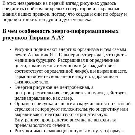
В этих невзрачных на первый взгляд рисунках удалось
соединить свойства вихревых генераторов и сакральные
знания наших предков, потому что созданы они по образу и
подобию тонких тел души и духа человека.
В чем особенность энерго-информационных
рисунков Тюрина А.А?
Рисунки поднимают энергию организма и тем самым
лечат. Академик Я.Г. Гальперин утверждал, что цвет –
медицина будущего. Раскрашивая в определенные
цвета, какие нужны именно вам (а каждый цвет
соответствует определенной чакре), вы выравниваете,
гармонизируете свою энергетику и оздоравливает
физическое тело.
Энергия рисунков не центробежная, а
центростремительная, соединяется в пучок, действует
целенаправленно, как лазер.
Орнамент рисунка и энергия закручиваются по часовой
стрелке и генерируют положительную энергетику или
выравнивают, нейтрализуют отрицательную.
Внутреннее пространство рисунка не выходит за
пределы золотого сечения.
Рисунки имеют закольцованную замкнутую форму –