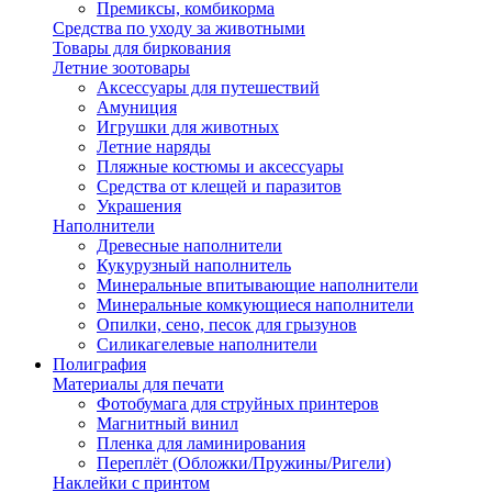
Премиксы, комбикорма
Средства по уходу за животными
Товары для биркования
Летние зоотовары
Аксессуары для путешествий
Амуниция
Игрушки для животных
Летние наряды
Пляжные костюмы и аксессуары
Средства от клещей и паразитов
Украшения
Наполнители
Древесные наполнители
Кукурузный наполнитель
Минеральные впитывающие наполнители
Минеральные комкующиеся наполнители
Опилки, сено, песок для грызунов
Силикагелевые наполнители
Полиграфия
Материалы для печати
Фотобумага для струйных принтеров
Магнитный винил
Пленка для ламинирования
Переплёт (Обложки/Пружины/Ригели)
Наклейки с принтом