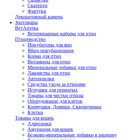
Скатерти
Фартуки
Декоративный камень
Зоотовары
ВетАптека
Ветеринарные наборы для птиц
Птицеводство
Инкубаторы для яиц
Яйцо инкубационное
Корма для птиц
Витамины для птиц
Минеральные добавки для птиц
Лакомства для птиц
Автопоилки
Средства ухода за птицами
Игрушки для пернатых
Товары для чистки птицы
Оборудование для клеток
Кормушки, Домики, Скворечники
Клетки
Товары для кошек
Адресники
Амуниция для кошек
Белково-минеральные добавки к рациону