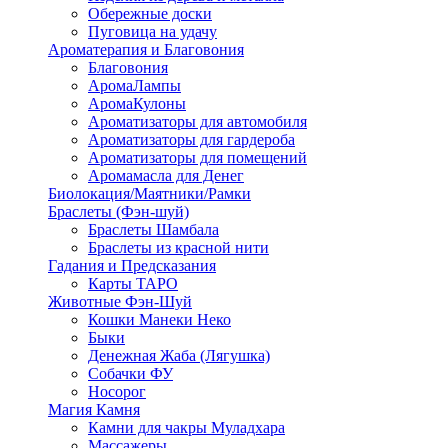
Обережные доски
Пуговица на удачу
Ароматерапия и Благовония
Благовония
АромаЛампы
АромаКулоны
Ароматизаторы для автомобиля
Ароматизаторы для гардероба
Ароматизаторы для помещений
Аромамасла для Денег
Биолокация/Маятники/Рамки
Браслеты (Фэн-шуй)
Браслеты Шамбала
Браслеты из красной нити
Гадания и Предсказания
Карты ТАРО
Животные Фэн-Шуй
Кошки Манеки Неко
Быки
Денежная Жаба (Лягушка)
Собачки ФУ
Носорог
Магия Камня
Камни для чакры Муладхара
Массажеры