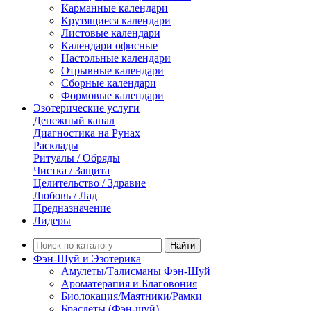
Карманные календари
Крутящиеся календари
Листовые календари
Календари офисные
Настольные календари
Отрывные календари
Сборные календари
Формовые календари
Эзотерические услуги
Денежный канал
Диагностика на Рунах
Расклады
Ритуалы / Обряды
Чистка / Защита
Целительство / Здравие
Любовь / Лад
Предназначение
Лидеры
Найти
Фэн-Шуй и Эзотерика
Амулеты/Талисманы Фэн-Шуй
Ароматерапия и Благовония
Биолокация/Маятники/Рамки
Браслеты (Фэн-шуй)