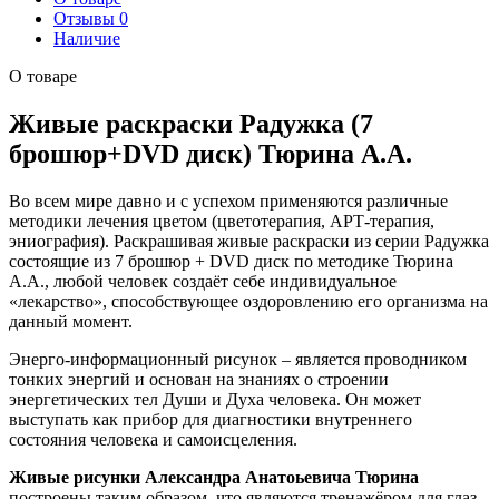
Отзывы
0
Наличие
О товаре
Живые раскраски Радужка (7
брошюр+DVD диск) Тюрина А.А.
Во всем мире давно и с успехом применяются различные
методики лечения цветом (цветотерапия, АРТ-терапия,
эниография). Раскрашивая живые раскраски из серии Радужка
состоящие из 7 брошюр + DVD диск по методике Тюрина
А.А., любой человек создаёт себе индивидуальное
«лекарство», способствующее оздоровлению его организма на
данный момент.
Энерго-информационный рисунок – является проводником
тонких энергий и основан на знаниях о строении
энергетических тел Души и Духа человека. Он может
выступать как прибор для диагностики внутреннего
состояния человека и самоисцеления.
Живые рисунки Александра Анатоьевича Тюрина
построены таким образом, что являются тренажёром для глаз,