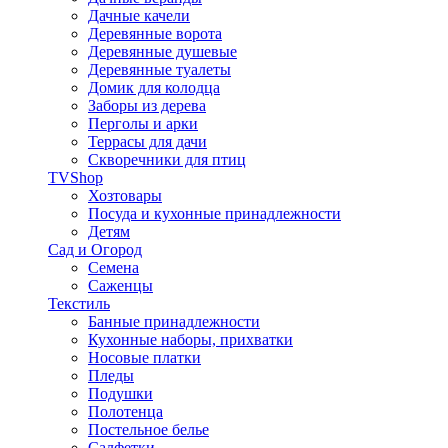
Дачные качели
Деревянные ворота
Деревянные душевые
Деревянные туалеты
Домик для колодца
Заборы из дерева
Перголы и арки
Террасы для дачи
Скворечники для птиц
TVShop
Хозтовары
Посуда и кухонные принадлежности
Детям
Сад и Огород
Семена
Саженцы
Текстиль
Банные принадлежности
Кухонные наборы, прихватки
Носовые платки
Пледы
Подушки
Полотенца
Постельное белье
Салфетки