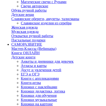
Магические свечи с Рунами
Свечи авторские
Обувь ручной работы
Детские вещи
Славянские обереги, амулеты, талисманы
Славянские изделия из серебра
Женская одежда
Мужская одежда
Открытки ручной работы
Пасхальные подарки
САМОРАЗВИТИЕ
Мастер-Классы (Вебинары)
Книги ОНЛАЙН
Детские книги
Анкеты и дневники для девочек
Атласы и карты
Досуг и увлечения детей
ЕГЭ и ОГЭ
Книги с аппликациями
Книги-игры
Книжки c наклейками
Книжки дидактика, логика
Книжки для обучения
Книжки музыкальные
Книжки на картоне