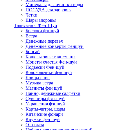
Минералы для очистки воды
ПОСУДА для здоровья
Четки
Шары здоровья
Талисманы Фен-Шуй
Брелоки фэншуй
Веера
Денежные деревья
Денежные конверты фэншуй
Бонсай
Кошельковые талисманы
Монеты счастья Фен-шуй
Подвески Фен-шуй
Колокольчики фэн шуй
Ловцы снов
Музыка ветра
Магниты фен шуй
Панно, денежные салфетки
Сувениры фэн-шуй
Украшения фэншуй
Карты-янтры, шары
Китайские фонари
Кружки фен шуй
От сглаза
Наборы для исполнения желаний