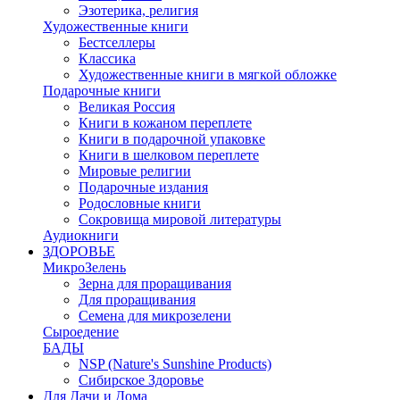
Эзотерика, религия
Художественные книги
Бестселлеры
Классика
Художественные книги в мягкой обложке
Подарочные книги
Великая Россия
Книги в кожаном переплете
Книги в подарочной упаковке
Книги в шелковом переплете
Мировые религии
Подарочные издания
Родословные книги
Сокровища мировой литературы
Аудиокниги
ЗДОРОВЬЕ
МикроЗелень
Зерна для проращивания
Для проращивания
Семена для микрозелени
Сыроедение
БАДЫ
NSP (Nature's Sunshine Products)
Сибирское Здоровье
Для Дачи и Дома