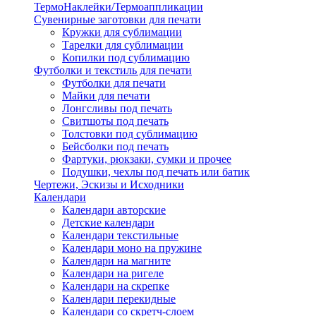
ТермоНаклейки/Термоаппликации
Сувенирные заготовки для печати
Кружки для сублимации
Тарелки для сублимации
Копилки под сублимацию
Футболки и текстиль для печати
Футболки для печати
Майки для печати
Лонгсливы под печать
Свитшоты под печать
Толстовки под сублимацию
Бейсболки под печать
Фартуки, рюкзаки, сумки и прочее
Подушки, чехлы под печать или батик
Чертежи, Эскизы и Исходники
Календари
Календари авторские
Детские календари
Календари текстильные
Календари моно на пружине
Календари на магните
Календари на ригеле
Календари на скрепке
Календари перекидные
Календари со скретч-слоем