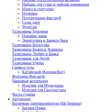
Наборы для суши и чайной церемонии
Нэцкэ и статуэтки
Подковы
Подсвечники фэн шуй
Сады дзен
ЧудоСан
Талисманы Здоровья
Поющие чаши
Энергетика и Защита Чакр
Талисманы Богатства
Талисманы Бизнеса, Карьеры
Талисманы Любви и Брака
Талисманы для Детей
Талисманы Учебы
Символ года
Китайский (Кролик/Кот)
Фонтаны Фен-шуй
Чакровые коллекции
Изделия для Муладхары
Изделия для Свадхистана
Числа судьбы
Авторские
Вихревые преобразователи (ББ Тюрина)
Богиня Правь