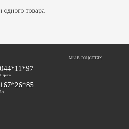
и одного товара
МЫ В СОЦСЕТЯХ
 044*11*97
оСтриба
 167*26*85
йта