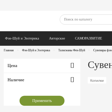
Скворечники 
Зерна для проращивания
Для проращивания
Диагностика на Рунах
Ритуалы / Об
Семена для микрозелени
Фэн-Шуй и Эзотерика
Авторские
САМОРАЗВИТИЕ
Главная
Фэн-Шуй и Эзотерика
Талисманы Фен-Шуй
Сувениры фэн
Суве
Цена
Наличие
Копилки
Применить