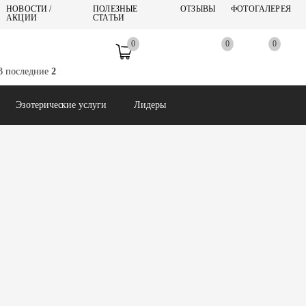
НОВОСТИ /
ПОЛЕЗНЫЕ
ОТЗЫВЫ
ФОТОГАЛЕРЕЯ
АКЦИИ
СТАТЬИ
0
0
0
Предназначение
последние
2 месяца
сайт подвергается атакам ХОРОШИХ людей, из-за чег
Эзотерические услуги
Лидеры