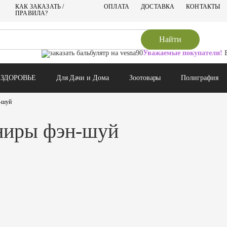
для птиц
Эзотерика, религия
КАК ЗАКАЗАТЬ /
ОПЛАТА
ДОСТАВКА
КОНТАКТЫ
Формовые календари
NSP (Nature's Sunshine Products)
ПРАВИЛА?
Сибирское Здоровье
ряды
Целительство / Здравие
Найти
Уважаемые покупатели!
В 
ЗДОРОВЬЕ
Для Дачи и Дома
Зоотовары
Полиграфия
-шуй
ниры фэн-шуй