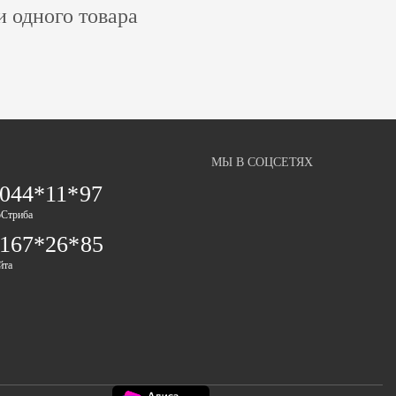
и одного товара
МЫ В СОЦСЕТЯХ
 044*11*97
оСтриба
 167*26*85
йта