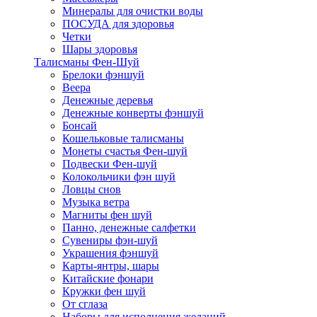
Минералы для очистки воды
ПОСУДА для здоровья
Четки
Шары здоровья
Талисманы Фен-Шуй
Брелоки фэншуй
Веера
Денежные деревья
Денежные конверты фэншуй
Бонсай
Кошельковые талисманы
Монеты счастья Фен-шуй
Подвески Фен-шуй
Колокольчики фэн шуй
Ловцы снов
Музыка ветра
Магниты фен шуй
Панно, денежные салфетки
Сувениры фэн-шуй
Украшения фэншуй
Карты-янтры, шары
Китайские фонари
Кружки фен шуй
От сглаза
Наборы для исполнения желаний