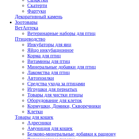
Скатерти
Фартуки
Декоративный камень
Зоотовары
ВетАптека
Ветеринарные наборы для птиц
Птицеводство
Инкубаторы для яиц
Яйцо инкубационное
Корма для птиц
Витамины для птиц
Минеральные добавки для птиц
Лакомства для птиц
Автопоилки
Средства ухода за птицами
Игрушки для пернатых
Товары для чистки птицы
Оборудование для клеток
Кормушки, Домики, Скворечники
Клетки
Товары для кошек
Адресники
Амуниция для кошек
Белково-минеральные добавки к рациону