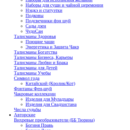
Наборы для суши и чайной церемонии
Нэцкэ и статуэтки
Подковы
Подсвечники фэн шуй
Сады дзен
ЧудоСан
Талисманы Здоровья
Поющие чаши
Энергетика и Защита Чакр
Талисманы Богатства
Талисманы Бизнеса, Карьеры
Талисманы Любви и Брака
Талисманы для Детей
Талисманы Учебы
Символ года
Китайский (Кролик/Кот)
Фонтаны Фен-шуй
Чакровые коллекции
Изделия для Муладхары
Изделия для Свадхистана
Числа судьбы
Авторские
Вихревые преобразователи (ББ Тюрина)
Богиня Правь