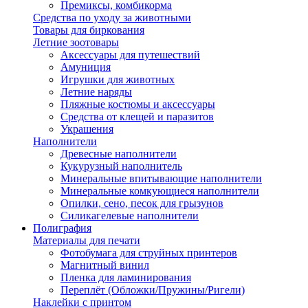
Премиксы, комбикорма
Средства по уходу за животными
Товары для биркования
Летние зоотовары
Аксессуары для путешествий
Амуниция
Игрушки для животных
Летние наряды
Пляжные костюмы и аксессуары
Средства от клещей и паразитов
Украшения
Наполнители
Древесные наполнители
Кукурузный наполнитель
Минеральные впитывающие наполнители
Минеральные комкующиеся наполнители
Опилки, сено, песок для грызунов
Силикагелевые наполнители
Полиграфия
Материалы для печати
Фотобумага для струйных принтеров
Магнитный винил
Пленка для ламинирования
Переплёт (Обложки/Пружины/Ригели)
Наклейки с принтом