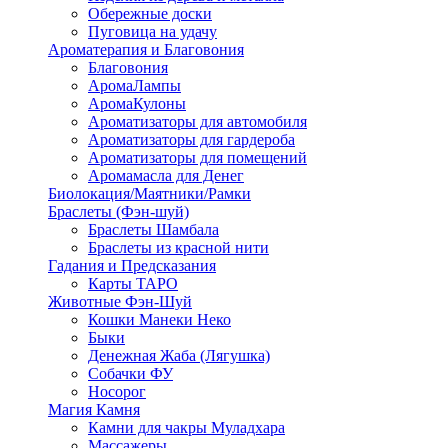
Обережные доски
Пуговица на удачу
Ароматерапия и Благовония
Благовония
АромаЛампы
АромаКулоны
Ароматизаторы для автомобиля
Ароматизаторы для гардероба
Ароматизаторы для помещений
Аромамасла для Денег
Биолокация/Маятники/Рамки
Браслеты (Фэн-шуй)
Браслеты Шамбала
Браслеты из красной нити
Гадания и Предсказания
Карты ТАРО
Животные Фэн-Шуй
Кошки Манеки Неко
Быки
Денежная Жаба (Лягушка)
Собачки ФУ
Носорог
Магия Камня
Камни для чакры Муладхара
Массажеры