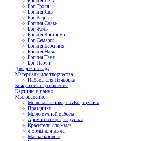
Богиня Леля
Бог Троян
Богиня Явь
Бог Радегаст
Богиня Славь
Бог Жель
Богиня Кострома
Бог Семаргл
Богиня Берегиня
Богиня Навь
Богиня Таня
Бог Перун
Для дома и сада
Материалы для творчества
Наборы для Пэчворка
Бижутерия и украшения
Картины и панно
Мыловарение
Мыльная основа, ПАВы, щелочь
Праздники
Мыло ручной работы
Ароматизаторы, отдушки
Красители для мыла
Формы для мыла
Масла базовые