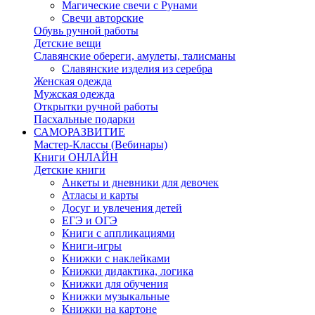
Магические свечи с Рунами
Свечи авторские
Обувь ручной работы
Детские вещи
Славянские обереги, амулеты, талисманы
Славянские изделия из серебра
Женская одежда
Мужская одежда
Открытки ручной работы
Пасхальные подарки
САМОРАЗВИТИЕ
Мастер-Классы (Вебинары)
Книги ОНЛАЙН
Детские книги
Анкеты и дневники для девочек
Атласы и карты
Досуг и увлечения детей
ЕГЭ и ОГЭ
Книги с аппликациями
Книги-игры
Книжки c наклейками
Книжки дидактика, логика
Книжки для обучения
Книжки музыкальные
Книжки на картоне