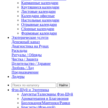
Карманные календари
Крутящиеся календари
Листовые календари
Календари офисные
Настольные календари
Отрывные календари
Сборные календари
Формовые календари
Эзотерические услуги
Денежный канал
Диагностика на Рунах
Расклады
Ритуалы / Обряды
Чистка / Защита
Целительство / Здравие
Любовь / Лад
Предназначение
Лидеры
Найти
Фэн-Шуй и Эзотерика
Амулеты/Талисманы Фэн-Шуй
Ароматерапия и Благовония
Биолокация/Маятники/Рамки
Браслеты (Фэн-шуй)