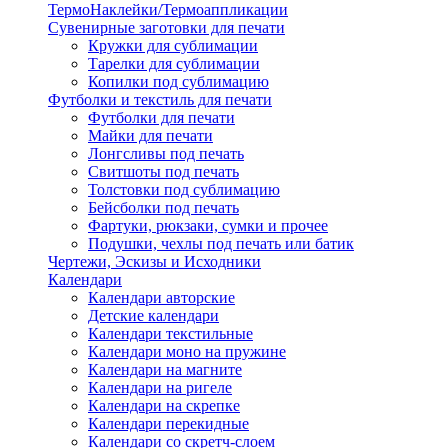
ТермоНаклейки/Термоаппликации
Сувенирные заготовки для печати
Кружки для сублимации
Тарелки для сублимации
Копилки под сублимацию
Футболки и текстиль для печати
Футболки для печати
Майки для печати
Лонгсливы под печать
Свитшоты под печать
Толстовки под сублимацию
Бейсболки под печать
Фартуки, рюкзаки, сумки и прочее
Подушки, чехлы под печать или батик
Чертежи, Эскизы и Исходники
Календари
Календари авторские
Детские календари
Календари текстильные
Календари моно на пружине
Календари на магните
Календари на ригеле
Календари на скрепке
Календари перекидные
Календари со скретч-слоем