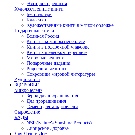
Эзотерика, религия
Художественные книги
Бестселлеры
Классика
Художественные книги в мягкой обложке
Подарочные книги
Великая Россия
Книги в кожаном переплете
Книги в подарочной упаковке
Книги в шелковом переплете
Мировые религии
Подарочные издания
Родословные книги
Сокровища мировой литературы
Аудиокниги
ЗДОРОВЬЕ
МикроЗелень
Зерна для проращивания
Для проращивания
Семена для микрозелени
Сыроедение
БАДЫ
NSP (Nature's Sunshine Products)
Сибирское Здоровье
Для Дачи и Дома