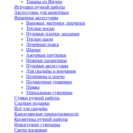
Товары из Индии
Игрушки ручной работы
Аксессуары для животных
Вязанные аксессуары
Варежки, митенки, перчатки
Теплые носки
Пуховые платки, косынки
Теплые шали
Лечебные пояса
Шапки
Ажурные паутинки
Нежные палантины
Пуховые аксессуары
Для свадьбы и венчания
Пелерины и пончо
Подарочные упаковки
Пряжа
Уникальные сувениры
Сумки ручной работы
Сладкие подарки
Всё для свадьбы
Канцелярские принадлежности
Косметика ручной работы
Новогодние сувениры
Свечи восковые