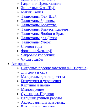
Гадания и Предсказания
Животные Фэн-Шуй
Магия Камня
Талисманы Фен-Шуй
Талисманы Здоровья
Талисманы Богатства
Талисманы Бизнеса, Карьеры
Талисманы Любви и Брака
Талисманы для Детей
Талисманы Учебы
Символ года
Фонтаны Фен-шуй
Чакровые коллекции
Числа судьбы
Авторские
Вихревые преобразователи (ББ Тюрина)
Для дома и сада
Материалы для творчества
Бижутерия и украшения
Картины и панно
Мыловарение
Сувениры. Подарки
Игрушки ручной работы
Аксессуары для животных
Вязанные аксессуары