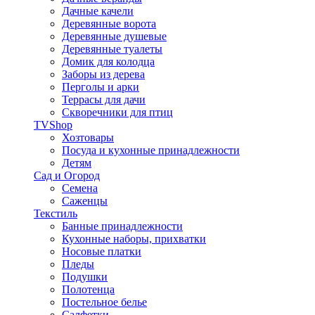
Дачные качели
Деревянные ворота
Деревянные душевые
Деревянные туалеты
Домик для колодца
Заборы из дерева
Перголы и арки
Террасы для дачи
Скворечники для птиц
TVShop
Хозтовары
Посуда и кухонные принадлежности
Детям
Сад и Огород
Семена
Саженцы
Текстиль
Банные принадлежности
Кухонные наборы, прихватки
Носовые платки
Пледы
Подушки
Полотенца
Постельное белье
Салфетки