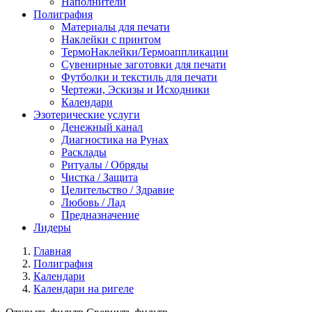
Наполнители
Полиграфия
Материалы для печати
Наклейки с принтом
ТермоНаклейки/Термоаппликации
Сувенирные заготовки для печати
Футболки и текстиль для печати
Чертежи, Эскизы и Исходники
Календари
Эзотерические услуги
Денежный канал
Диагностика на Рунах
Расклады
Ритуалы / Обряды
Чистка / Защита
Целительство / Здравие
Любовь / Лад
Предназначение
Лидеры
Главная
Полиграфия
Календари
Календари на ригеле